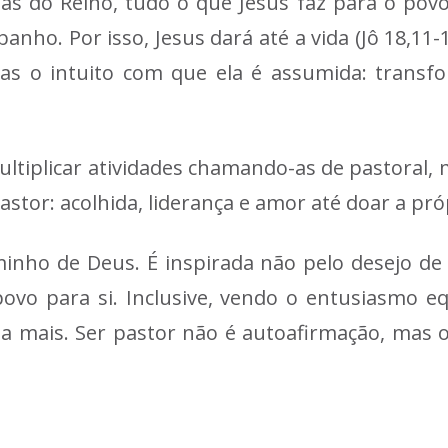
sas do Reino, tudo o que Jesus faz para o pov
anho. Por isso, Jesus dará até a vida (Jô 18,11-
, mas o intuito com que ela é assumida: tra
ultiplicar atividades chamando-as de pastoral,
stor: acolhida, liderança e amor até doar a próp
inho de Deus. É inspirada não pelo desejo de 
o para si. Inclusive, vendo o entusiasmo equi
da mais. Ser pastor não é autoafirmação, mas