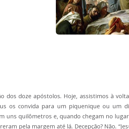
 dos doze apóstolos. Hoje, assistimos à vol
Jesus os convida para um piquenique ou um d
m uns quilômetros e, quando chegam no luga
rreram pela margem até lá. Decepção? Não. “Je