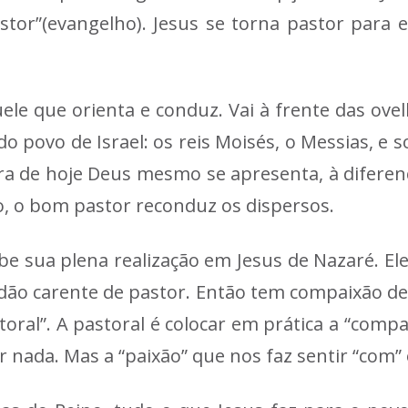
r”(evangelho). Jesus se torna pastor para es
le que orienta e conduz. Vai à frente das ovel
 povo de Israel: os reis Moisés, o Messias, e s
itura de hoje Deus mesmo se apresenta, à diferen
, o bom pastor reconduz os dispersos.
be sua plena realização em Jesus de Nazaré. El
ão carente de pastor. Então tem compaixão del
toral”. A pastoral é colocar em prática a “comp
 nada. Mas a “paixão” que nos faz sentir “com” 