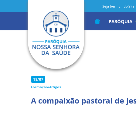
Seja bem-vindo(a) em 
PARÓQUIA
18/07
Formação/Artigos
A compaixão pastoral de Je