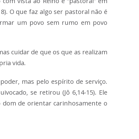
o com vista ao Reino é “pastoral” em
18). O que faz algo ser pastoral não é
nsformar um povo sem rumo em povo
 mas cuidar de que os que as realizam
ria vida.
poder, mas pelo espírito de serviço.
vocado, se retirou (Jô 6,14-15). Ele
 o dom de orientar carinhosamente o