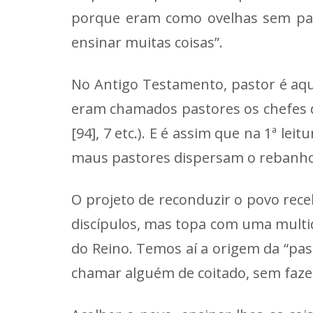
porque eram como ovelhas sem pasto
ensinar muitas coisas”.
No Antigo Testamento, pastor é aque
eram chamados pastores os chefes do
[94], 7 etc.). E é assim que na 1ª le
maus pastores dispersam o rebanho
O projeto de reconduzir o povo rece
discípulos, mas topa com uma multid
do Reino. Temos aí a origem da “pas
chamar alguém de coitado, sem fazer