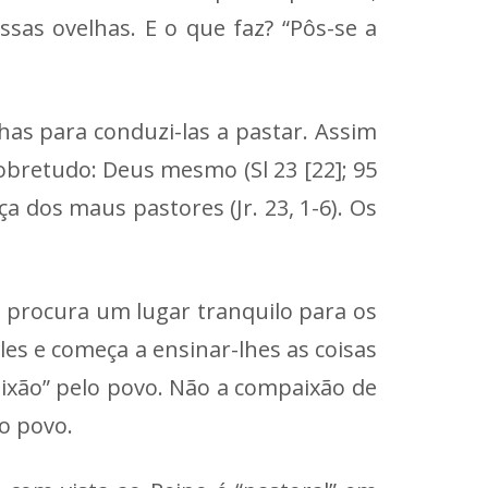
sas ovelhas. E o que faz? “Pôs-se a
has para conduzi-las a pastar. Assim
obretudo: Deus mesmo (Sl 23 [22]; 95
ça dos maus pastores (Jr. 23, 1-6). Os
e procura um lugar tranquilo para os
es e começa a ensinar-lhes as coisas
aixão” pelo povo. Não a compaixão de
o povo.