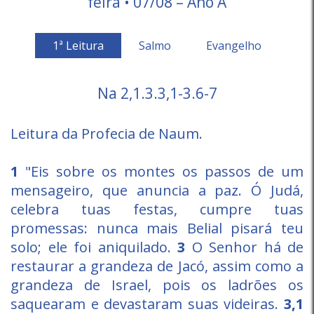
feira • 07/08 – Ano A
1ª Leitura
Salmo
Evangelho
Na 2,1.3.3,1-3.6-7
Leitura da Profecia de Naum.
1
"Eis sobre os montes os passos de um
mensageiro, que anuncia a paz. Ó Judá,
celebra tuas festas, cumpre tuas
promessas: nunca mais Belial pisará teu
solo; ele foi aniquilado.
3
O Senhor há de
restaurar a grandeza de Jacó, assim como a
grandeza de Israel, pois os ladrões os
saquearam e devastaram suas videiras.
3,1