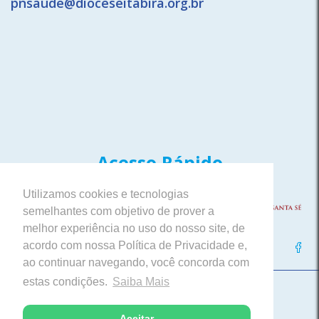
pnsaude@dioceseitabira.org.br
Acesso Rápido
Utilizamos cookies e tecnologias
semelhantes com objetivo de prover a
melhor experiência no uso do nosso site, de
acordo com nossa Política de Privacidade e,
Siga nossas Redes Sociais
ao continuar navegando, você concorda com
estas condições.
Saiba Mais
Paróquia Nossa Senhora da Saúde
Itabira, Minas Gerais
Aceitar